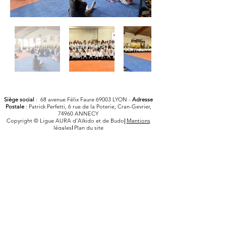
Siège social
:
68 avenue Félix Faure 69003 LYON -
Adresse
Postale
: Patrick Perfetti, 6 rue de la Poterie, Cran-Gevrier,
74960 ANNECY
Copyright © Ligue AURA d'Aïkido et de Budo
|
Mentions
légales
|
Plan du site
Toute personne participant à un évènement de la FFAB ou de la
Ligue AURA d'Aïkido et de Budo est susceptible d'être prise en